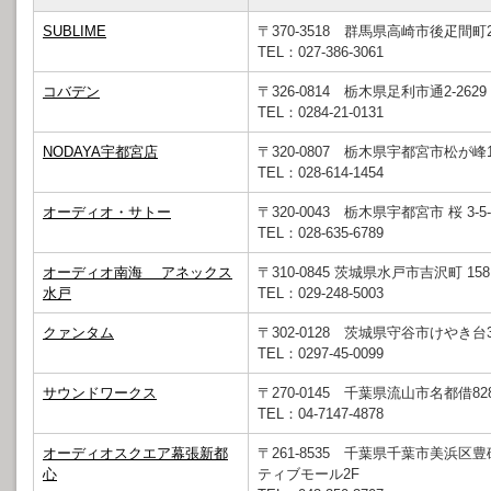
SUBLIME
〒370-3518 群馬県高崎市後疋間町20
TEL：027-386-3061
コバデン
〒326-0814 栃木県足利市通2-2629
TEL：0284-21-0131
NODAYA宇都宮店
〒320-0807 栃木県宇都宮市松が峰1-
TEL：028-614-1454
オーディオ・サトー
〒320-0043 栃木県宇都宮市 桜 3-5-
TEL：028-635-6789
オーディオ南海 アネックス
〒310-0845 茨城県水戸市吉沢町 158
水戸
TEL：029-248-5003
クァンタム
〒302-0128 茨城県守谷市けやき台3-
TEL：0297-45-0099
サウンドワークス
〒270-0145 千葉県流山市名都借82
TEL：04-7147-4878
オーディオスクエア幕張新都
〒261-8535 千葉県千葉市美浜区
心
ティブモール2F